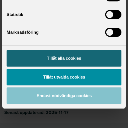
Statistik
Marknadsföring
Kontaktperson
Emma Nilsson
Tillåt alla cookies
Kommunikationschef
emma.nilsson@saco.se
Tillåt utvalda cookies
08-613 48 22
Endast nödvändiga cookies
Publicerad:
2025-08-29
Senast uppdaterad:
2025-11-17