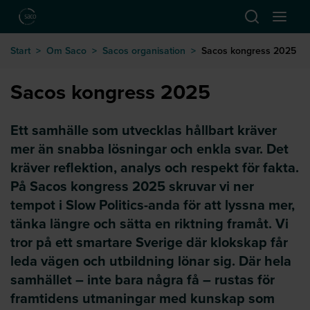
Hoppa till huvudinnehåll
Öppna sök
Öppna
till startsida
Start
>
Om Saco
>
Sacos organisation
>
Sacos kongress 2025
Sacos kongress 2025
Ett samhälle som utvecklas hållbart kräver
mer än snabba lösningar och enkla svar. Det
kräver reflektion, analys och respekt för fakta.
På Sacos kongress 2025 skruvar vi ner
tempot i Slow Politics-anda för att lyssna mer,
tänka längre och sätta en riktning framåt. Vi
tror på ett smartare Sverige där klokskap får
leda vägen och utbildning lönar sig. Där hela
samhället – inte bara några få – rustas för
framtidens utmaningar med kunskap som