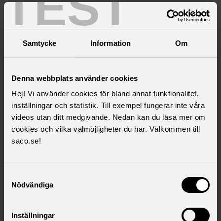
TEST
Sofia Rydgren Stale vald till Sacos ordförande
Pressmeddelande 2025-11-11
Ulf Kristersson och Magdalena Andersson på Sacos
Samtycke
Information
Om
kongress
Pressmeddelande 2025-11-10
Saco har kongress – dags för Ett smartare Sverige
Denna webbplats använder cookies
Hej! Vi använder cookies för bland annat funktionalitet,
inställningar och statistik. Till exempel fungerar inte våra
Livesändning och
videos utan ditt medgivande. Nedan kan du läsa mer om
cookies och vilka valmöjligheter du har. Välkommen till
kongressprogram
saco.se!
Ta del av Sacos kongress och program i efterhand
Samtyckesval
Nödvändiga
Handlingar
Inställningar
Handlingar och motioner till Sacos kongress 2025