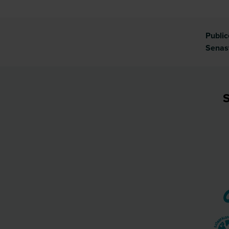
Publi
Senas
S