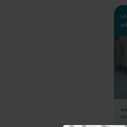
Lä
på
Sac
st