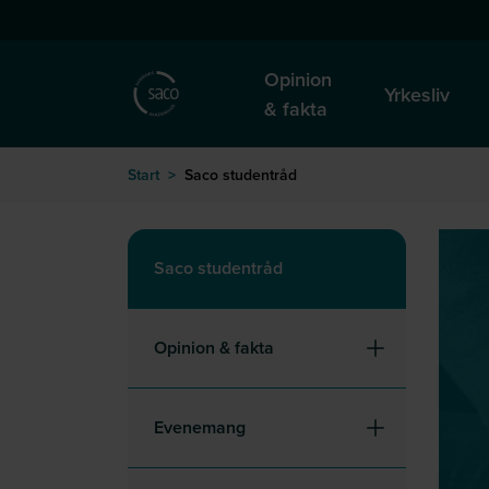
Hoppa till huvudinnehåll
till startsida
Opinion
Yrkesliv
& fakta
Start
>
Saco studentråd
Saco studentråd
Opinion & fakta
Evenemang