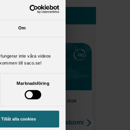
Om
l fungerar inte våra videos
kommen till saco.se!
Senaste nytt
Senaste
från Saco
från Sa
Studentråd
Student
Marknadsföring
tisdag 3 februari 2026
torsdag
Remissvar
Remissv
Tillåt alla cookies
produktivitetskommissionen
register