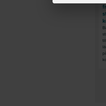
f
s
k
B
s
ti
l
p
k