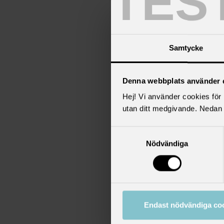
TES
A
Samtycke
Denna webbplats använder 
Hej! Vi använder cookies för b
utan ditt medgivande. Nedan 
Samtyckesval
Nödvändiga
2
S
Endast nödvändiga co
l