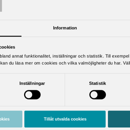
T
ktuella artiklar
Information
cookies
land annat funktionalitet, inställningar och statistik. Till exempe
kan du läsa mer om cookies och vilka valmöjligheter du har. Väl
Inställningar
Statistik
PRESS
RAPPORT
onsdag 20 maj
fredag 20
026
februari 2026
tudiemedel och
(O)trygghet efter
okies
Tillåt utvalda cookies
ärcentrum viktiga
examen