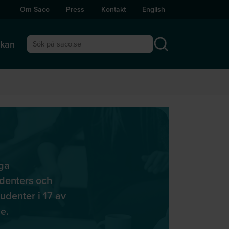
Om Saco
Press
Kontakt
English
ckan
Sök på saco.se
iga
udenters och
udenter i 17 av
e.