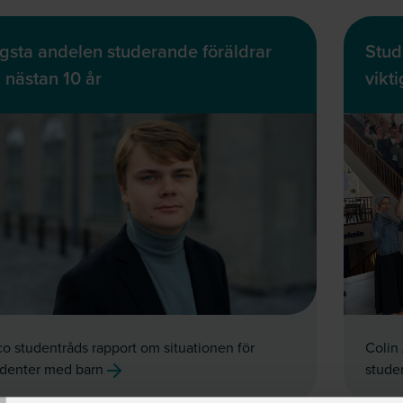
gsta andelen studerande föräldrar
Stud
 nästan 10 år
vikt
o studentråds rapport om situationen för
Colin 
udenter med barn
stude