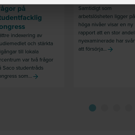
rågor på
Samtidigt som
tudentfacklig
arbetslösheten ligger på
höga nivåer visar en ny
ongress
rapport att en stor andel
ättre indexering av
nyexaminerade har svår
tudiemedlet och stärkta
att försörja...
llgångar till lokala
ärcentrum var två frågor
å Saco studentråds
ongress som...