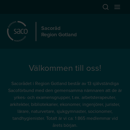
Hoppa till huvudinnehåll
Öppna sök
Öppna
Sacoråd
Region Gotland
Välkommen till oss!
Sacorådet i Region Gotland består av 13 självständiga
Sacoförbund med den gemensamma nämnaren att de är
yrkes- och examensgrupper, t.ex. arbetsterapeuter,
arkitekter, bibliotekarier, ekonomer, ingenjörer, jurister,
lärare, naturvetare, sjukgymnaster, socionomer,
tandhygienister. Totalt är vi ca: 1 865 medlemmar vid
årets början.