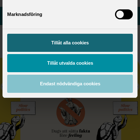
Aktuellt från Saco
Marknadsföring
Tillåt alla cookies
DEMOKRATI
onsdag 10 juni 2026
Tillåt utvalda cookies
Endast nödvändiga cookies