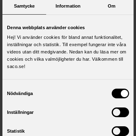
Samtycke
Information
Om
Saco Lönesök
Sveriges bästa lönestatistik. Har du rätt lön?
Denna webbplats använder cookies
Hej! Vi använder cookies för bland annat funktionalitet,
inställningar och statistik. Till exempel fungerar inte våra
Sacos rapporter
videos utan ditt medgivande. Nedan kan du läsa mer om
cookies och vilka valmöjligheter du har. Välkommen till
Läs och ladda ner rapporter om politik och
saco.se!
arbetsliv.
Samtyckesval
Nödvändiga
Startsidan SACO
Startsida centrala SACO
Inställningar
Statistik