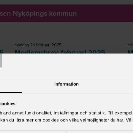
ansen Nyköpings kommun
T
måndag 24 februari 2025
må
25
Medlemsbrev, februari 2025
M
Information
cookies
Medlemsbrev, februari 2025
Läs mer
land annat funktionalitet, inställningar och statistik. Till exempe
kan du läsa mer om cookies och vilka valmöjligheter du har. Väl