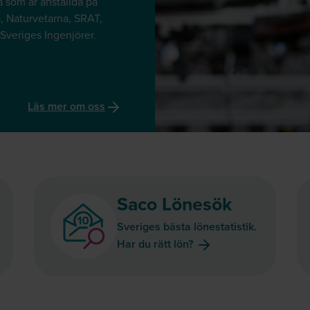
som är anställda på
 Naturvetarna, SRAT,
 Sveriges Ingenjörer.
Läs mer om oss
Saco Lönesök
Sveriges bästa lönestatistik.
Har du rätt lön?