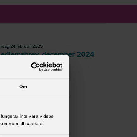
ndag 24 februari 2025
edlemsbrev, december 2024
Om
Medlemsbrev, december 2024
Läs mer
l fungerar inte våra videos
kommen till saco.se!