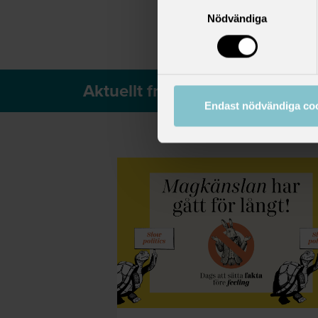
Samtyckesval
Nödvändiga
Aktuellt från Saco
Endast nödvändiga co