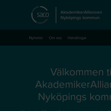
Hoppa till huvudinnehåll
AkademikerAlliansen
Nyköpings kommun
Nyheter
Om oss
Handlingar
Välkommen ti
AkademikerAlli
Nyköpings ko