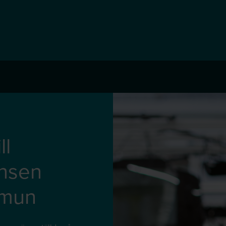
ll
ansen
mmun