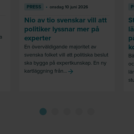
PRESS
P
onsdag 10 juni 2026
Nio av tio svenskar vill att
S
politiker lyssnar mer på
l
experter
p
a
k
En överväldigande majoritet av
svenska folket vill att politiska beslut
Bä
ska bygga på expertkunskap. En ny
oc
kartläggning från...
lä
st