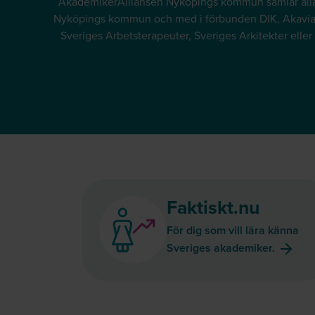
AkademikerAlliansen Nyköpings kommun samlar alla 
Nyköpings kommun och med i förbunden DIK, Akavia,
Sveriges Arbetsterapeuter, Sveriges Arkitekter eller
Faktiskt.nu
För dig som vill lära känna
Sveriges akademiker.