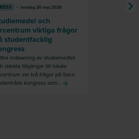
RESS
RAPPORT
onsdag 20 maj 2026
m
tudiemedel och
Ett längre 
ärcentrum viktiga frågor
Sverige står i
å studentfacklig
demografisk ut
åldrande befol
ongress
födelsetal sätte
ttre indexering av studiemedlet
h stärkta tillgångar till lokala
rcentrum var två frågor på Saco
udentråds kongress som...