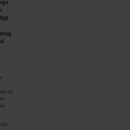
inga
r
ligt
pdrag
ad
ör
da sig
kan.
lar
liga