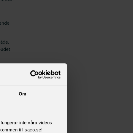
eende
råde.
budet
het,
s
Om
så
varen
d.
l fungerar inte våra videos
kommen till saco.se!