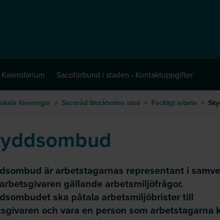
Kalendarium
Sacoförbund i staden - Kontaktuppgifter
okala föreningar
>
Sacoråd Stockholms stad
>
Fackligt arbete
>
Sk
kyddsombud
dsombud är arbetstagarnas representant i samv
arbetsgivaren gällande arbetsmiljöfrågor.
sombudet ska påtala arbetsmiljöbrister till
tsgivaren och vara en person som arbetstagarna 