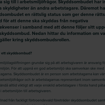
 sig till i arbetsmiljöfrågor. Skyddsombudet har 
a skyldigheter än andra arbetstagare. Däremot ha
dsombudet en rättslig status som ger denne rätts
d för att denne ska skyddas från negativa
ekvenser i samband med att denne följer sitt up
skyddsombud. Nedan hittar du information om v
gäller kring skyddsombudsrollen.
r ett skyddsombud?
miljölagstiftningen grundar sig på att arbetsgivaren är ansvarig f
miljön. För att uppnå en god arbetsmiljö ska samverkan ske med
tagarna. Skyddsombudet är en person som arbetstagarna kan vän
 arbetsmiljöfrågor och är arbetstagarnas representant inom samver
ändå alltid viktigt att varje enskild arbetstagare i första hand påta
 i arbetsmiljön till arbetsgivaren.
killnad från fackligt förtroendevald företräder skyddsombudet samt