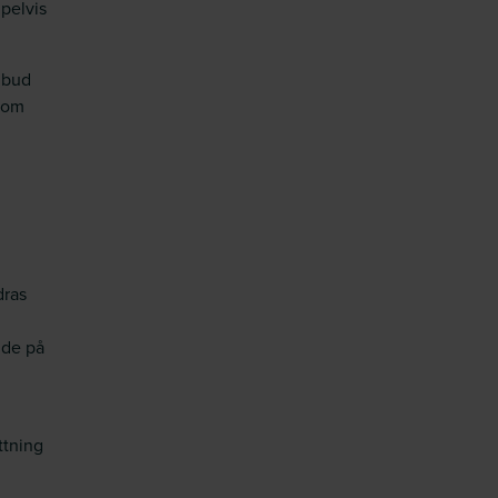
pelvis
mbud
 som
dras
nde på
ttning