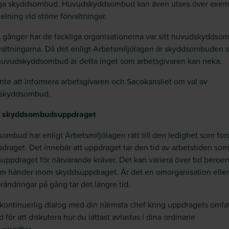
iga skyddsombud. Huvudskyddsombud kan även utses över exem
elning vid större förvaltningar.
gånger har de fackliga organisationerna var sitt huvudskyddso
valtningarna. Då det enligt Arbetsmiljölagen är skyddsombuden
huvudskyddsombud är detta inget som arbetsgivaren kan neka.
nte att informera arbetsgivaren och Sacokansliet om val av
skyddsombud.
ör skyddsombudsuppdraget
ombud har enligt Arbetsmiljölagen rätt till den ledighet som for
pdraget. Det innebär att uppdraget tar den tid av arbetstiden som
uppdraget för närvarande kräver. Det kan variera över tid beroe
m händer inom skyddsuppdraget. Är det en omorganisation eller
örändringar på gång tar det längre tid.
kontinuerlig dialog med din närmsta chef kring uppdragets omfa
d för att diskutera hur du lättast avlastas i dina ordinarie