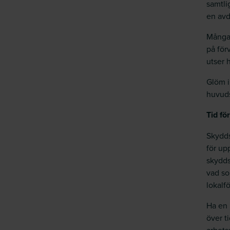
samtl
en avd
Många 
på för
utser 
Glöm i
huvud
Tid f
Skydds
för up
skydds
vad so
lokalf
Ha en 
över ti