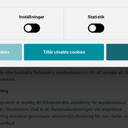
givaren ska underrättas om skyddsombudets namn, adress,
område och för vilken tid skyddsombudet har uppdraget.
Inställningar
Statistik
n till arbetsgivaren sker genom Sacorådets blankett vilken du fi
ger. Blanketten ska upprättas i tre exemplar, ett till arbetsgivaren, e
ombudet och ett till lokala Sacoföreningen. Kopia av blanketten
kickas till Sacokansliet. Lokalföreningen sparar dokumentet som
r vilka som är eller har varit skyddsombud.
okies
Tillåt utvalda cookies
ör att få information och eventuellt rättsligt skydd behöver du s
ombud även vara anmäld till ditt fackförbund. Besök ditt förbun
a eller kontakta förbundets medlemsservice för att anmäla att d
sombud.
ning
givaren är skyldig att tillhandahålla utbildning för skyddsombud.
t i Stockholms stad är att Personalavdelningen vid respektive
tning anordnar gemensam arbetsmiljöutbildning för nya chefer o
sombud.