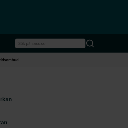
Sök på saco.se
yddsombud
erkan
kan