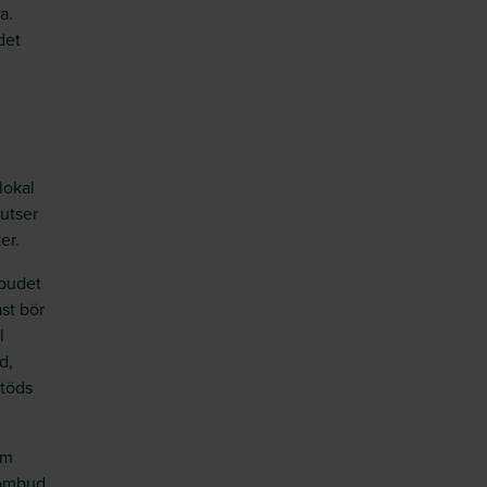
a.
det
lokal
utser
er.
mbudet
st bör
l
d,
stöds
om
sombud.