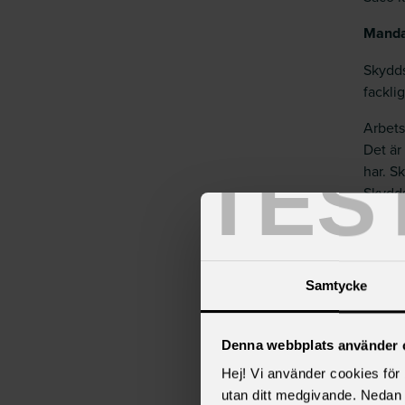
Manda
Skydds
fackli
Arbets
Det är
TES
har. S
Skydds
våning
exempe
Det är
Samtycke
manda
När va
Denna webbplats använder 
snart 
som pe
Hej! Vi använder cookies för b
utan ditt medgivande. Nedan 