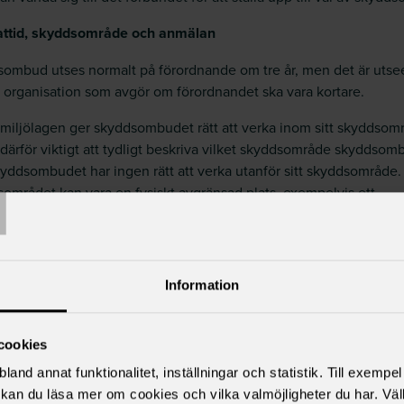
ttid, skyddsområde och anmälan
ombud utses normalt på förordnande om tre år, men det är uts
g organisation som avgör om förordnandet ska vara kortare.
miljölagen ger skyddsombudet rätt att verka inom sitt skyddsom
 därför viktigt att tydligt beskriva vilket skyddsområde skyddsom
T
kyddsombudet har ingen rätt att verka utanför sitt skyddsområde.
området kan vara en fysiskt avgränsad plats, exempelvis ett
splan eller en byggnad. Det kan också vara en organisatorisk en
lvis Enheten X vid Y förvaltning eller en hel förvaltning.
 viktigt att vid val av skyddsombud protokollföra skyddsombudet
Information
ttid och skyddsområde.
l av skyddsombud har genomförts ska arbetsgivaren underrättas 
cookies
som möjligt. Det är först när skyddsombudet anmälts till arbetsgi
rsonen har de rättsliga rättigheterna att verka som skyddsombu
land annat funktionalitet, inställningar och statistik. Till exempe
kan du läsa mer om cookies och vilka valmöjligheter du har. Väl