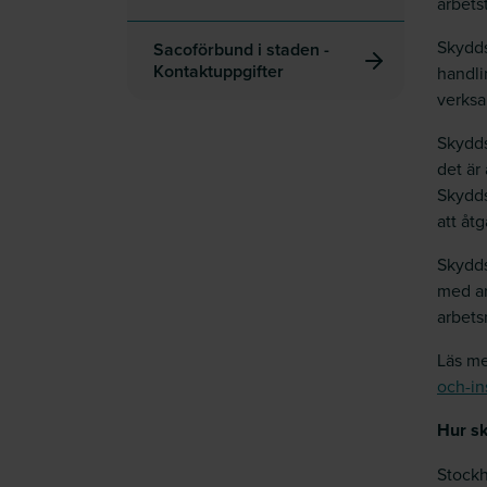
arbets
Skydds
Sacoförbund i staden -
Kontaktuppgifter
handli
verksa
Skydds
det är
Skydds
att åtg
Skydds
med ar
arbets
Läs me
och-i
Hur s
Stockh