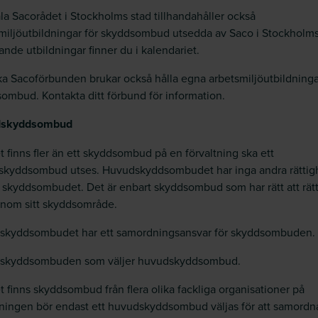
la Sacorådet i Stockholms stad tillhandahåller också
miljöutbildningar för skyddsombud utsedda av Saco i Stockholms
de utbildningar finner du i kalendariet.
ka Sacoförbunden brukar också hålla egna arbetsmiljöutbildninga
ombud. Kontakta ditt förbund för information.
dskyddsombud
 finns fler än ett skyddsombud på en förvaltning ska ett
kyddsombud utses. Huvudskyddsombudet har inga andra rättig
 skyddsombudet. Det är enbart skyddsombud som har rätt att rätt
inom sitt skyddsområde.
skyddsombudet har ett samordningsansvar för skyddsombuden.
r skyddsombuden som väljer huvudskyddsombud.
 finns skyddsombud från flera olika fackliga organisationer på
tningen bör endast ett huvudskyddsombud väljas för att samordn