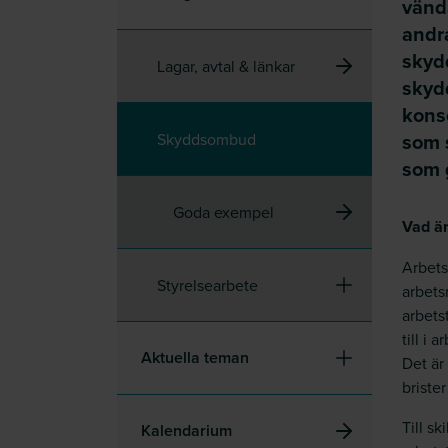
vända
andr
skyd
Lagar, avtal & länkar
skyd
kons
som 
Skyddsombud
som 
Goda exempel
Vad ä
Arbets
Styrelsearbete
arbets
arbets
till i
Aktuella teman
Det är 
brister
Till s
Kalendarium