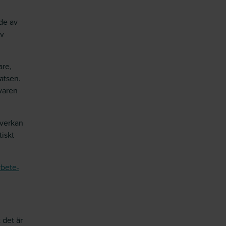
de av
av
are,
latsen.
varen
mverkan
iskt
rbete-
 det är