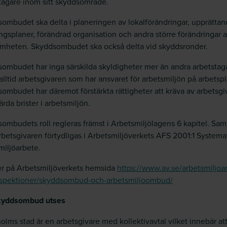
tagare inom sitt skyddsområde.
ombudet ska delta i planeringen av lokalförändringar, upprättan
ngsplaner, förändrad organisation och andra större förändringar 
mheten. Skyddsombudet ska också delta vid skyddsronder.
ombudet har inga särskilda skyldigheter mer än andra arbetstag
 alltid arbetsgivaren som har ansvaret för arbetsmiljön på arbetsp
ombudet har däremot förstärkta rättigheter att kräva av arbetsgi
ärda brister i arbetsmiljön.
ombudets roll regleras främst i Arbetsmiljölagens 6 kapitel. Sa
betsgivaren förtydligas i Arbetsmiljöverkets AFS 2001:1 Systemat
miljöarbete.
r på Arbetsmiljöverkets hemsida
https://www.av.se/arbetsmiljoa
nspektioner/skyddsombud-och-arbetsmiljoombud/
kyddsombud utses
olms stad är en arbetsgivare med kollektivavtal vilket innebär att