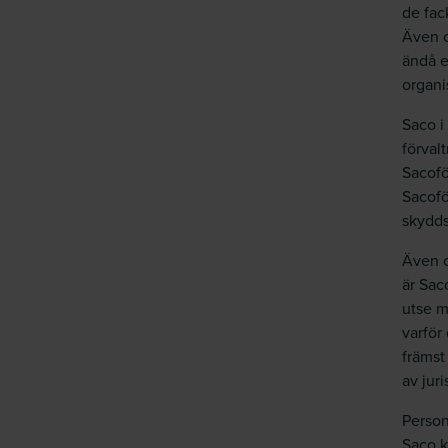
de fac
Även o
ändå e
organi
Saco i
förval
Sacofö
Sacofö
skydds
Även o
är Sac
utse m
varför
främst
av juri
Person
Saco k