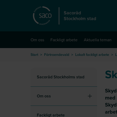
Hoppa till huvudinnehåll
Sacoråd
Stockholm stad
Om oss
Fackligt arbete
Aktuella teman
Start
>
Förtroendevald
>
Lokalt fackligt arbete
>
L
S
Sacoråd Stockholms stad
Skyd
Om oss
med 
Skydd
arbe
Fackligt arbete