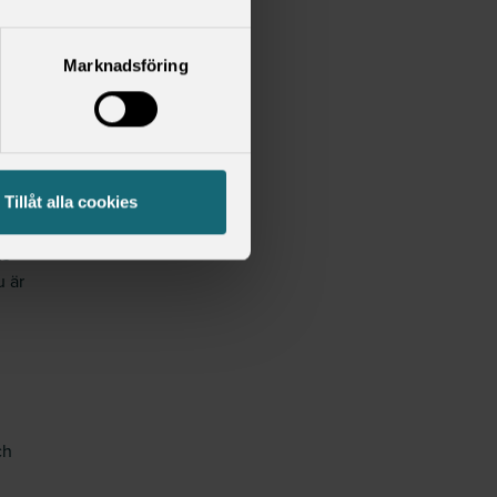
Marknadsföring
nner
tt till
 ska
Tillåt alla cookies
om
ds
u är
ch