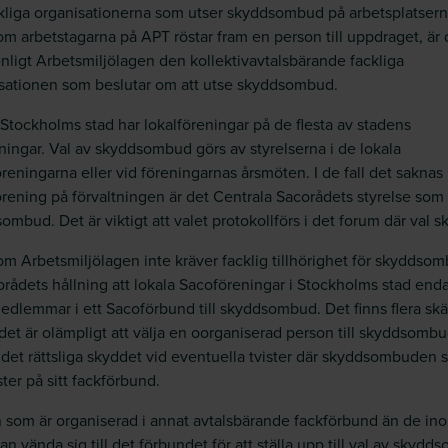
kliga organisationerna som utser skyddsombud på arbetsplatsern
m arbetstagarna på APT röstar fram en person till uppdraget, är 
nligt Arbetsmiljölagen den kollektivavtalsbärande fackliga
sationen som beslutar om att utse skyddsombud.
 Stockholms stad har lokalföreningar på de flesta av stadens
tningar. Val av skyddsombud görs av styrelserna i de lokala
reningarna eller vid föreningarnas årsmöten. I de fall det saknas 
rening på förvaltningen är det Centrala Sacorådets styrelse som 
ombud. Det är viktigt att valet protokollförs i det forum där val sk
m Arbetsmiljölagen inte kräver facklig tillhörighet för skyddso
orådets hållning att lokala Sacoföreningar i Stockholms stad enda
edlemmar i ett Sacoförbund till skyddsombud. Det finns flera skä
 det är olämpligt att välja en oorganiserad person till skyddsombu
 det rättsliga skyddet vid eventuella tvister där skyddsombuden 
ster på sitt fackförbund.
 som är organiserad i annat avtalsbärande fackförbund än de in
an vända sig till det förbundet för att ställa upp till val av skydd