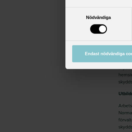
Arbets
skydds
Samtyckesval
Nödvändiga
Anmäla
till hö
skydds
även s
bevisa
Endast nödvändiga co
OBS! f
skydds
hemsid
skydd
Utbild
Arbets
Normal
förval
skydd