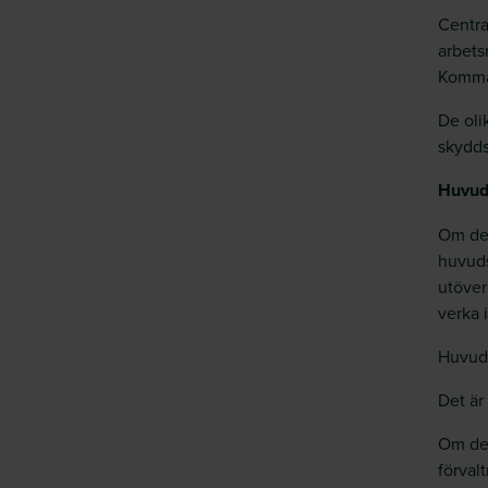
Centra
arbets
Komman
De oli
skydds
Huvu
Om det
huvuds
utöver
verka 
Huvud
Det ä
Om det
förval