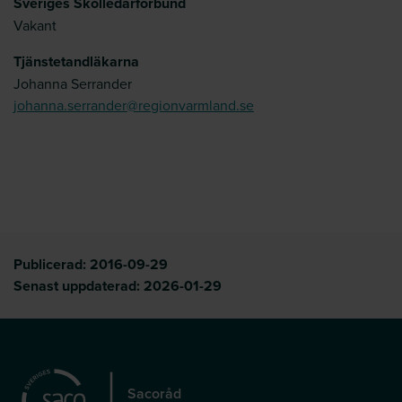
Sveriges Skolledarförbund
Vakant
Tjänstetandläkarna
Johanna Serrander
johanna.serrander@regionvarmland.se
Publicerad:
2016-09-29
Senast uppdaterad:
2026-01-29
Sacoråd