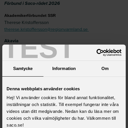
Förbund i Saco-rådet 2026
Akademikerförbundet SSR
Therese Kristoffersson
therese.kristoffersson@regionvarmland.se
TEST
Akavia
Marko Lasik
marko.lasik@regionvarmland.se
DIK -Dokumentation Information Kultur
Samtycke
Information
Om
Patrik Hamberg
patrik.hamberg@regionvarmland.se
Denna webbplats använder cookies
Fysioterapeuterna
Hej! Vi använder cookies för bland annat funktionalitet,
Kristin Malmqvist
inställningar och statistik. Till exempel fungerar inte våra
kristin.malmqvist@regionvamland.se
videos utan ditt medgivande. Nedan kan du läsa mer om
Naturvetarna
cookies och vilka valmöjligheter du har. Välkommen till
Linda Arvidsson
saco.se!