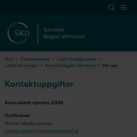
Hoppa till huvudinnehåll
Öppna sök
Öppna
Sacoråd
Region Värmland
Start
>
Förtroendevald
>
Lokalt fackligt arbete
>
Lokala föreningar
>
Sacoråd Region Värmland
>
Om oss
Kontaktuppgifter
Saco-rådets styrelse 2026
Ordförande
Helene Masth-Larsson
helene.larsson@regionvarmland.se