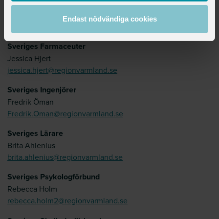
Sveriges Arbetsterapeuter
Kerstin Kåwe
Endast nödvändiga cookies
kerstin.kawe@regionvarmland.se
Sveriges Farmaceuter
Jessica Hjert
jessica.hjert@regionvarmland.se
Sveriges Ingenjörer
Fredrik Öman
Fredrik.Oman@regionvarmland.se
Sveriges Lärare
Brita Ahlenius
brita.ahlenius@regionvarmland.se
Sveriges Psykologförbund
Rebecca Holm
rebecca.holm2@regionvarmland.se