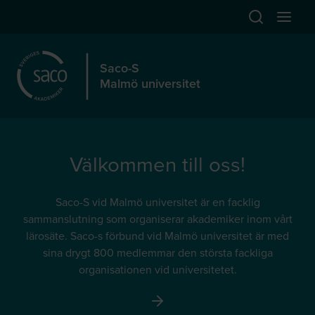
Hoppa till huvudinnehåll
Öppna sök
Öppna
Saco-S
Malmö universitet
Välkommen till oss!
Saco-S vid Malmö universitet är en facklig
sammanslutning som organiserar akademiker inom vårt
lärosäte. Saco-s förbund vid Malmö universitet är med
sina drygt 800 medlemmar den största fackliga
organisationen vid universitetet.