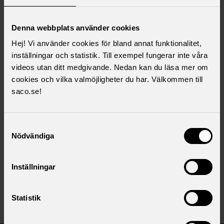
För dig som vill lära känna Sveriges akademiker.
Denna webbplats använder cookies
Hej! Vi använder cookies för bland annat funktionalitet,
inställningar och statistik. Till exempel fungerar inte våra
videos utan ditt medgivande. Nedan kan du läsa mer om
Saco Lönesök
cookies och vilka valmöjligheter du har. Välkommen till
saco.se!
Sveriges bästa lönestatistik. Har du rätt lön?
Samtyckesval
Nödvändiga
Sacos rapporter
Läs och ladda ner rapporter om politik och
Inställningar
arbetsliv.
Statistik