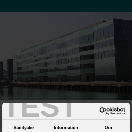
TEST
Faktiskt.nu
Samtycke
Information
Om