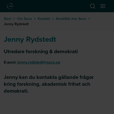
Hoppa till huvudinnehåll
Öppna sök
Öppna
till startsida
Start
>
Om Saco
>
Kontakt
>
Anställda hos Saco
>
Jenny Rydstedt
Jenny Rydstedt
Utredare forskning & demokrati
E-post:
jenny.rydstedt@saco.se
Jenny kan du kontakta gällande frågor
kring forskning, akademisk frihet och
demokrati.