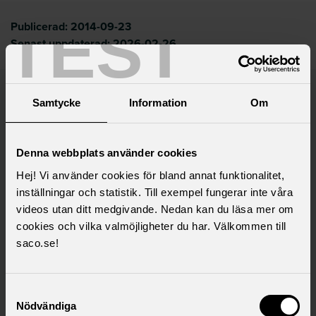
TEST
Publicerad:
2014-09-23
Senast uppdaterad:
2026-02-26
Samtycke
Information
Om
Saco samlar 21 svenska
akademikerförbund
Denna webbplats använder cookies
Hej! Vi använder cookies för bland annat funktionalitet,
inställningar och statistik. Till exempel fungerar inte våra
videos utan ditt medgivande. Nedan kan du läsa mer om
cookies och vilka valmöjligheter du har. Välkommen till
saco.se!
Samtyckesval
Nödvändiga