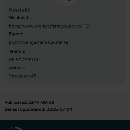
Kontakt
Webbplats:
Öppna i nytt fönster:
https://www.sverigesfarmaceuter.se/
E-post:
post@sverigesfarmaceuter.se
Telefon:
08-507 999 00
Adress:
Vasagatan 48
Publicerad:
2014-09-09
Senast uppdaterad:
2025-07-04