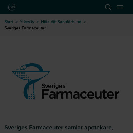
Hoppa till huvudinnehåll
Öppna sök
Öppna
till startsida
Start
>
Yrkesliv
>
Hitta ditt Sacoförbund
>
Sveriges Farmaceuter
Sveriges Farmaceuter
Sveriges Farmaceuter samlar apotekare,