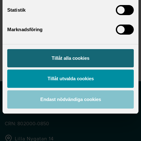
Statistik
Marknadsföring
Anna Tafvelin
Dataskyddsansvarig (DSA)
anna.tafvelin@saco.se
Tillåt alla cookies
Tillåt utvalda cookies
Endast nödvändiga cookies
CRN: 802000-0850
Lilla Nygatan 14