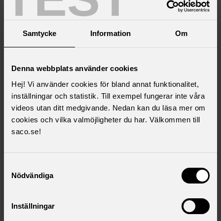
Ordering information material and branded
products
Samtycke
Information
Om
Registration for seminars and conferences
Denna webbplats använder cookies
Saco Studentmässor – student fairs
Hej! Vi använder cookies för bland annat funktionalitet,
inställningar och statistik. Till exempel fungerar inte våra
videos utan ditt medgivande. Nedan kan du läsa mer om
Social media
cookies och vilka valmöjligheter du har. Välkommen till
saco.se!
Your rights in accordance with GDPR
Samtyckesval
Nödvändiga
Contact us
Inställningar