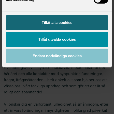
dina villkor i arbetslivet.
Styrelsen bokar tolkar. Zoomlänk och möteshandlingar
skickas ut i god tid innan mötet.
Innan mötet kommer du också att få möjlighet att via
Tillåt alla cookies
Netigate rösta på valberedningens nomineringar till ny
styrelse, eller inkomma med egna förslag.
Som du kunnat läsa i utskick förra veckan behöver Saco-S få
Tillåt utvalda cookies
in fler personer både i styrelsen och som fackliga ombud, så
tveka inte att höra av dig om du är intresserad eller bara
nyfiken!
Endast nödvändiga cookies
Avslutningsvis vill styrelsen tacka alla medlemmar för det
här året och alla kontakter med synpunkter, funderingar,
frågor, ifrågasättanden… helt enkelt allt som hjälper oss att
vässa oss i vårt fackliga uppdrag och som gör att det är så
roligt och spännande!
Vi önskar dig en välförtjänt julledighet så småningom, efter
ett år vars förändringar i myndigheten i olika grad påverkat