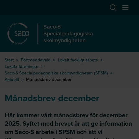
Hoppa till huvudinnehåll
Öppna sök
Öppna
Saco-S
Specialpedagogiska
skolmyndigheten
Start
>
Förtroendevald
>
Lokalt fackligt arbete
>
Lokala föreningar
>
Saco-S Specialpedagogiska skolmyndigheten (SPSM)
>
Aktuellt
>
Månadsbrev december
Månadsbrev december
Här kommer vårt månadsbrev för december
2025. Syftet med brevet är att ge information
om Saco-S arbete i SPSM och att vi