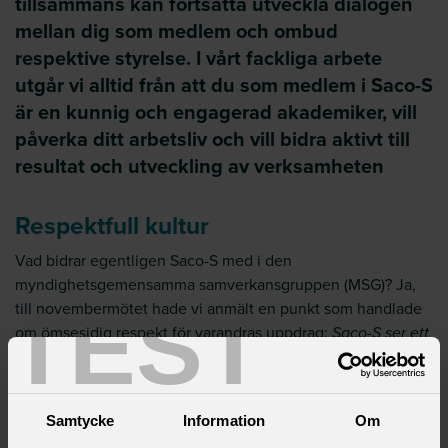
tillsammans kan fortsätta utveckla dialogen
mellan dig som medlem och ombud
respektive styrelse. I vårt fackliga arbete
utgår vi alltid från att du som medlem i Saco-S
är en kunnig och engagerad akademiker, vill
påverka ditt arbetsliv och vill bidra aktivt till
resultat och utveckling av verksamheten
Respektfull kultur
Vad bidrar egentligen Saco-S med i den
myndighetsgemensamma samverkansgruppen (MSG)? Ja,
TEST
till novembermötet hade vi anmält en punkt som handlade
om ömsesidig respekt för varandras uppdrag:
Saco-S ser ett
behov av dialog om vilken kultur som tillåts råda i
samarbetet mellan kärn- och stödverksamheter. Vi får
signaler om brister gällande respekt för och okunskap om
Samtycke
Information
Om
varandras uppdrag. Kärnverksamheter har i vissa fall