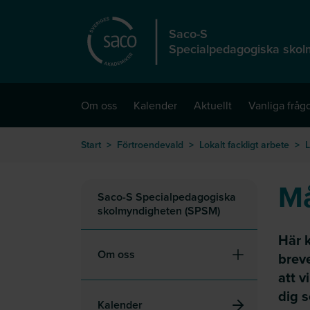
Hoppa till huvudinnehåll
Saco-S
Specialpedagogiska skol
Om oss
Kalender
Aktuellt
Vanliga fråg
Start
>
Förtroendevald
>
Lokalt fackligt arbete
>
L
Må
Saco-S Specialpedagogiska
skolmyndigheten (SPSM)
Här 
Om oss
brev
att v
dig 
Kalender