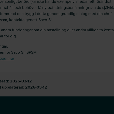
personligt berörd (kanske har du exempelvis redan ett förändrat
innehåll och behöver få ny befattningsbenämning) ska du självkl
nformerad och trygg i detta genom grundlig dialog med din chef.
sam, kontakta genast Saco-S!
 andra funderingar om din anställning eller andra villkor, ta konta
är för dig.
ngar,
sen för Saco-S i SPSM
@spsm.se
cerad:
2026-03-12
t uppdaterad:
2026-03-12