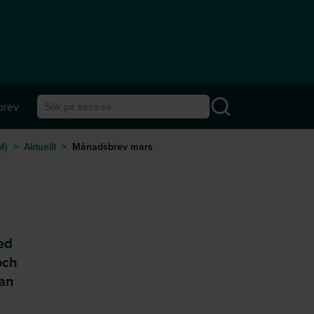
brev
Sök på saco.se
M)
>
Aktuellt
>
Månadsbrev mars
ed
och
lan