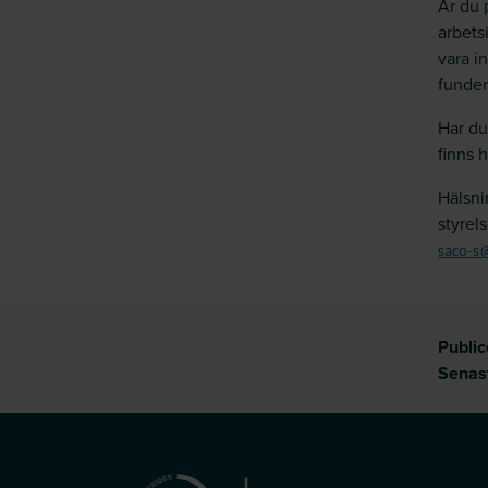
Är du 
arbets
vara i
funder
Har du
finns h
Hälsni
styrel
saco-s
Publi
Senas