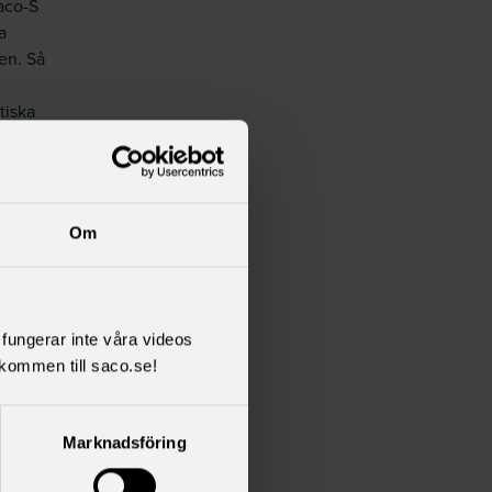
Saco-S
a
en. Så
tiska
både
gälla
Om
Är du i
rygg
onen,
l fungerar inte våra videos
kommen till saco.se!
mpel
 vid
Marknadsföring
 vara
h