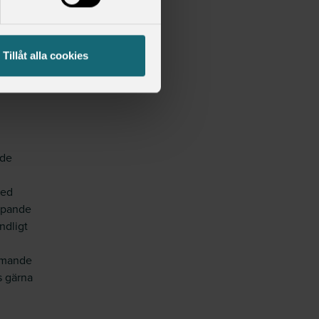
öd tråd
ål. Du
Tillåt alla cookies
a
nde
med
löpande
ndligt
ommande
s gärna