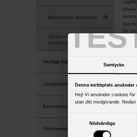
uppföl
lokala
samtal
Månadsbrev december
TES
ska det
En chef
Vill du vara med och
löneök
påverka på riktigt?
det lö
bekräf
förstä
Vanliga frågor
Samtycke
att ma
den si
med.
Lönebildning
Denna webbplats använder 
I förr
Hej! Vi använder cookies för b
och de
utan ditt medgivande. Nedan 
Vägled
Samverkan
gäller
Samtyckesval
andra t
Nödvändiga
Lika vi
Förtroendevald
förber