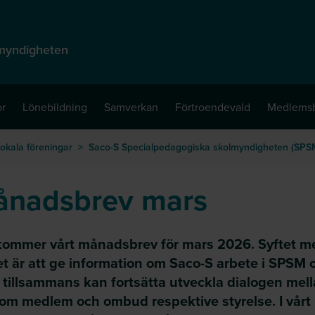
myndigheten
or
Lönebildning
Samverkan
Förtroendevald
Medlems
okala föreningar
>
Saco-S Specialpedagogiska skolmyndigheten (SPS
nadsbrev mars
kommer vårt månadsbrev för mars 2026. Syftet m
et är att ge information om Saco-S arbete i SPSM 
i tillsammans kan fortsätta utveckla dialogen mel
som medlem och ombud respektive styrelse. I vårt