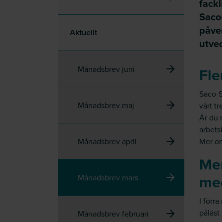
fackl
Saco
påver
Aktuellt
utve
Månadsbrev juni
Fle
Saco-S
Månadsbrev maj
vårt t
Är du 
arbets
Månadsbrev april
Mer o
Mer
me
Månadsbrev mars
I förr
påläst
Månadsbrev februari