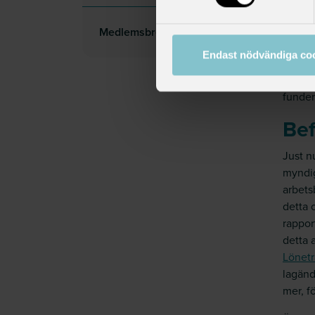
stödma
genom 
Medlemsbrev
ska in
Endast nödvändiga co
föruts
Tveka 
funder
Bef
Just n
myndig
arbets
detta 
rappor
detta 
Lönetr
lagänd
mer, f