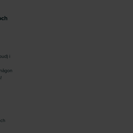
 och
ud) i
 någon
!
och