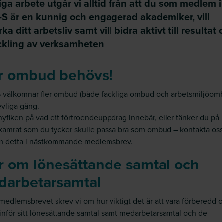
iga arbete utgår vi alltid från att du som medlem i
-S är en kunnig och engagerad akademiker, vill
ka ditt arbetsliv samt vill bidra aktivt till resultat
ckling av verksamheten
r ombud behövs!
 välkomnar fler ombud (både fackliga ombud och arbetsmiljöomb
revliga gäng.
nyfiken på vad ett förtroendeuppdrag innebär, eller tänker du på
kamrat som du tycker skulle passa bra som ombud – kontakta oss
m detta i nästkommande medlemsbrev.
 om lönesättande samtal och
darbetarsamtal
a medlemsbrevet skrev vi om hur viktigt det är att vara förberedd 
 inför sitt lönesättande samtal samt medarbetarsamtal och de