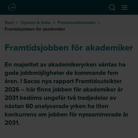
Hoppa till huvudinnehåll
Öppna sök
Öppna
till startsida
Start
>
Opinion & fakta
>
Pressmeddelanden
>
Framtidsjobben för akademiker
Framtidsjobben för akademiker
En majoritet av akademikeryrken väntas ha
goda jobbmöjligheter de kommande fem
åren. I Sacos nya rapport Framtidsutsikter
2026 – här finns jobben för akademiker år
2031 bedöms ungefär två tredjedelar av
nästan 60 analyserade yrken ha liten
konkurrens om jobben för nyexaminerade år
2031.