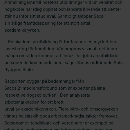
Anmälningarna till höstens utbildningar vid universitet och
högskolor har idag öppnat och landets blivande studenter
står nu inför sitt studieval. Samtidigt släpper Saco
sin årliga framtidsspaning för ett stort antal
akademikeryrken.
– En akademisk utbildning är fortfarande en mycket bra
investering för framtiden. Vår prognos visar att det inom
många områden kommer att finnas fler jobb än utbildade
personer de kommande åren, säger Sacos ordförande Sofia
Rydgren Stale.
Rapporten bygger på bedömningar från
Sacos 21 medlemsförbund som är experter på sina
respektive högskoleyrken. Den analyserar
arbetsmarknaden för ett brett
urval av akademikeryrken. Flera vård- och omsorgsyrken
väntas ha särskilt goda arbetsmarknadsutsikter framöver.
Socionomer, tandläkare och veterinärer är exempel på
yrken där konkurrensen om jobben bedöms vara liten.