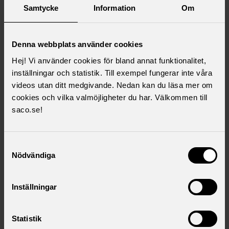
Samtycke
Information
Om
Läs mer i ämnet
Denna webbplats använder cookies
Sacos Framtidsutsikter med prognoser för 2031
Hej! Vi använder cookies för bland annat funktionalitet,
Läs hela rapporten
inställningar och statistik. Till exempel fungerar inte våra
videos utan ditt medgivande. Nedan kan du läsa mer om
cookies och vilka valmöjligheter du har. Välkommen till
saco.se!
Var finns jobben?
Samtyckesval
Nödvändiga
Inställningar
Statistik