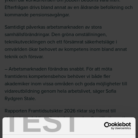
Efterfrågan drivs bland annat av en åldrande befolkning och
kommande pensionsavgångar.
Samtidigt påverkas arbetsmarknaden av stora
samhällsförändringar. Den gröna omställningen,
teknikutvecklingen och ett försämrat säkerhetsläge i
omvärlden ökar behovet av kompetens inom bland annat
teknik och försvar.
– Arbetsmarknaden förändras snabbt. För att möta
framtidens kompetensbehov behöver vi både fler
akademiker inom vissa områden och goda möjligheter till
vidareutbildning genom hela arbetslivet, säger Sofia
Rydgren Stale.
TEST
Rapporten Framtidsutsikter 2026 riktar sig främst till
studenter och blivande studenter och syftar till att ge ett
bättre underlag inför valet av högre utbildning.