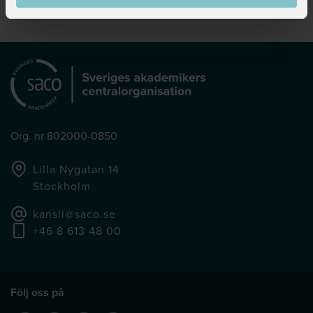
Org. nr 802000-0850
Lilla Nygatan 14
Stockholm
kansli@saco.se
+46 8 613 48 00
Följ oss på