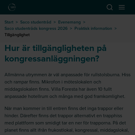
Hoppa till huvudinnehåll
Öppna sök
Öppna
till startsida
Start
>
Saco studentråd
>
Evenemang
>
Saco studentråds kongress 2026
>
Praktisk information
>
Tillgänglighet
Hur är tillgängligheten på
kongressanläggningen?
Allmänna utrymmen är väl anpassade för rullstolsburna. Hiss
och rampar finns. Mikrofon i möteslokalen och
middagslokalen finns. Villa Foresta har även 10 fullt
anpassade hotellrum och många med god framkomlighet.
När man kommer in till entren finns det inga trappor eller
hinder. Därefter finns det trappor alternativt en trapphiss
med plattform som smidigt tar en ner för trapporna. På det
planet finns allt ifrån frukostlokal, kongressal, middagslokal,