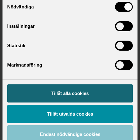
Samtyckesval
Nödvändiga
Inställningar
Statistik
Marknadsföring
Tillåt alla cookies
Hitta ditt förbund
Utbildningsområde
Tillåt utvalda cookies
Utbildning
Endast nödvändiga cookies