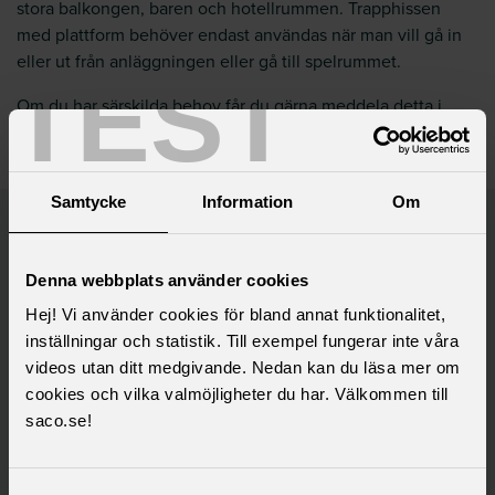
stora balkongen, baren och hotellrummen. Trapphissen
med plattform behöver endast användas när man vill gå in
eller ut från anläggningen eller gå till spelrummet.
TEST
Om du har särskilda behov får du gärna meddela detta i
anmälan så att vi är medvetna om detta.
Samtycke
Information
Om
Saco samlar 21 svenska
akademikerförbund
Denna webbplats använder cookies
Hej! Vi använder cookies för bland annat funktionalitet,
inställningar och statistik. Till exempel fungerar inte våra
videos utan ditt medgivande. Nedan kan du läsa mer om
cookies och vilka valmöjligheter du har. Välkommen till
saco.se!