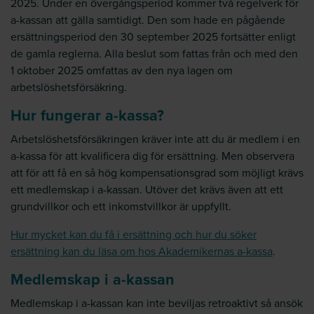
2025. Under en övergångsperiod kommer två regelverk för
a-kassan att gälla samtidigt. Den som hade en pågående
ersättningsperiod den 30 september 2025 fortsätter enligt
de gamla reglerna. Alla beslut som fattas från och med den
1 oktober 2025 omfattas av den nya lagen om
arbetslöshetsförsäkring.
Hur fungerar a-kassa?
Arbetslöshetsförsäkringen kräver inte att du är medlem i en
a-kassa för att kvalificera dig för ersättning. Men observera
att för att få en så hög kompensationsgrad som möjligt krävs
ett medlemskap i a-kassan. Utöver det krävs även att ett
grundvillkor och ett inkomstvillkor är uppfyllt.
Hur mycket kan du få i ersättning och hur du söker
ersättning kan du läsa om hos Akademikernas a-kassa
.
Medlemskap i a-kassan
Medlemskap i a-kassan kan inte beviljas retroaktivt så ansök