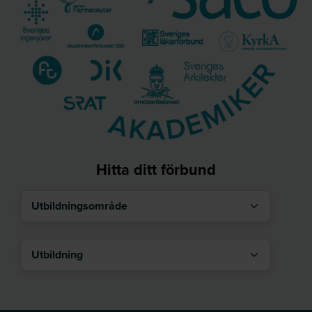
Hitta ditt förbund
Utbildningsområde
Utbildning