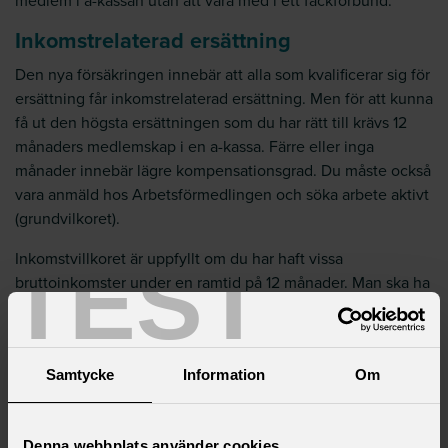
medlem i a-kassan utan att vara med i ett fackförbund.
Inkomstrelaterad ersättning
Den nya försäkringen innebär att alla som kvalificerar sig för
ersättning får inkomstrelaterad ersättning. Men för att kunna
få ut den högsta ersättningen som du har rätt till krävs 12
månaders medlemskap i en a-kassa. Färre eller inga
månader innebär lägre kompensationsgrad. Du måste också
vara anmäld hos Arbetsförmedlingen och söka arbete aktivt
(grundvilkoret).
Inkomstvillkoret är uppfyllt om du har haft vissa
TEST
bruttoinkomster under en ramtid på 12 månader. Man ska ha
tjänat minst 11 000 kronor i 4 av månaderna och haft en
total inkomst på minst 120 000 kronor. Tiden vi räknar på
kan förlängas om man till exempel varit föräldraledig,
Samtycke
Information
Om
avslutat heltidsstudier eller varit sjuk.
Uppfyller du villkoren ovan får du en inkomstrelaterad
ersättning på 80 procent av din tidigare inkomst, upp till ett
Denna webbplats använder cookies