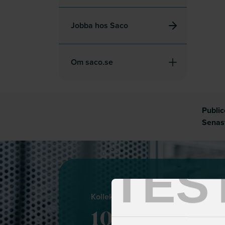
Jobba hos Saco
Om saco.se
Publi
Senas
TES
Kollektivavtal
10 argument 