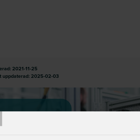
cerad:
2021-11-25
t uppdaterad:
2025-02-03
T
för