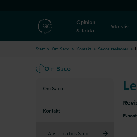
Hoppa till huvudinnehåll
till startsida
Opinion
Yrkesliv
& fakta
Start
>
Om Saco
>
Kontakt
>
Sacos revisorer
>
Om Saco
Le
Om Saco
Revi
Kontakt
E-post
Anställda hos Saco