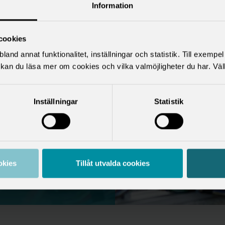
Information
l
cookies
del av den
land annat funktionalitet, inställningar och statistik. Till exempe
mligen resultatet
kan du läsa mer om cookies och vilka valmöjligheter du har. Väl
r mellan fack och
h innehåller
Inställningar
Statistik
annat lön,
h semester. På
åra 10 bästa
okies
Tillåt utvalda cookies