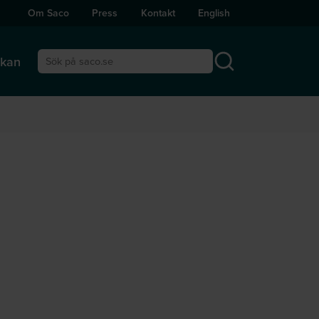
Om Saco
Press
Kontakt
English
ckan
Sök på saco.se