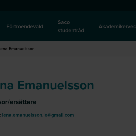
Saco
Förtroendevald
Akademikerve
studentråd
Lena Emanuelsson
na Emanuelsson
sor/ersättare
:
lena.emanuelsson.le@gmail.com