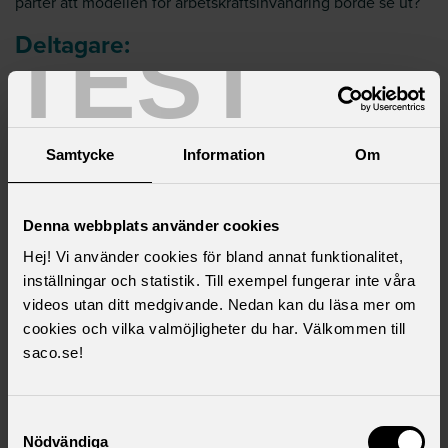
parter att modellen för arbetskraftsinvandring borde se ut?
Deltagare:
TEST
Sofia Rydgren Stale, Saco
Therese Svanström, TCO
Mattias Schulstad, LO
Patrick Joyce, Almega
Samtycke
Information
Om
Ann Öberg, Almega
Lise-Lotte Argulander, Företagarna
Nina Thoren Forsanker, Ambea
Denna webbplats använder cookies
Joakim Ollén, Kunskapsporten
Hej! Vi använder cookies för bland annat funktionalitet,
Åsa Wiklund Lång , SKR
inställningar och statistik. Till exempel fungerar inte våra
Niels Paarup-Petersen (C)
videos utan ditt medgivande. Nedan kan du läsa mer om
Ludvig Aspling (SD)
cookies och vilka valmöjligheter du har. Välkommen till
Moderator: Jonas Jegers, Almega
saco.se!
Samtyckesval
Nödvändiga